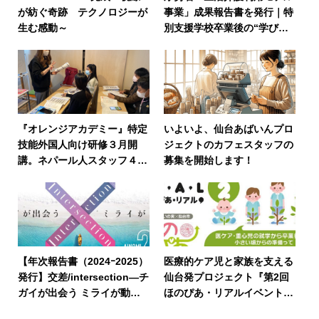
が紡ぐ奇跡 テクノロジーが
事業」成果報告書を発行｜特
生む感動～
別支援学校卒業後の“学びの
断絶”に挑んだ実践と検証を
一冊に
『オレンジアカデミー』特定
いよいよ、仙台あばいんプロ
技能外国人向け研修３月開
ジェクトのカフェスタッフの
講。ネパール人スタッフ４名
募集を開始します！
が受講した第一期が本日修了
【年次報告書（2024ｰ2025）
医療的ケア児と家族を支える
発行】交差/intersection—チ
仙台発プロジェクト『第2回
ガイが出会う ミライが動く
ほのぴあ・リアルイベント』
ー
開催決定