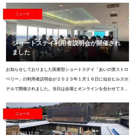
した。https://form
ニュース
2023.01.18
ショートステイ利用者説明会が開催され
ました
お知らせしておりました医療型ショートステイ「あいの実ストロ
ベリー」の利用者説明会が２０２３年１月１６日に仙台ヒルズホ
テルで開催されました。当日は会場とオンラインを合わせて３６
名の方にご参加いただきました。質疑応答も活発になされ、皆さ
んの期待度の高さを感じることができまし
ニュース
2022.12.20