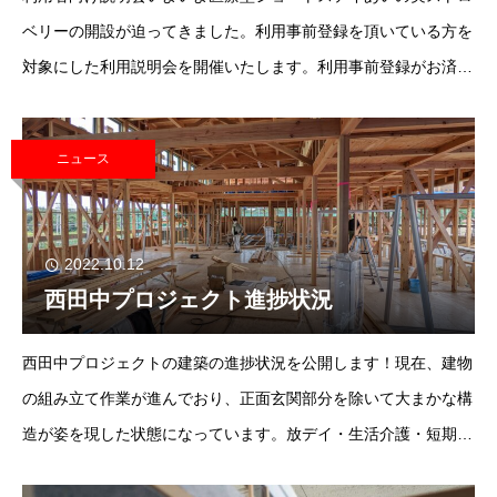
ベリーの開設が迫ってきました。利用事前登録を頂いている方を
対象にした利用説明会を開催いたします。利用事前登録がお済み
でない方はお早めに登録をお願い致します。あいの実ストロベリ
ーは重症心身障がい児者を対象と
ニュース
2022.10.12
西田中プロジェクト進捗状況
西田中プロジェクトの建築の進捗状況を公開します！現在、建物
の組み立て作業が進んでおり、正面玄関部分を除いて大まかな構
造が姿を現した状態になっています。放デイ・生活介護・短期入
所共通のデザインで、天井部分に小窓がズラッと並んでいます。