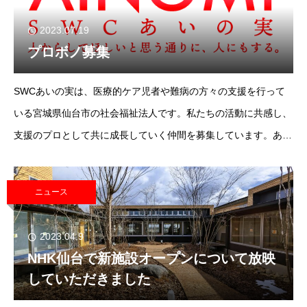
2023.07.19
プロボノ募集
SWCあいの実は、医療的ケア児者や難病の方々の支援を行って
いる宮城県仙台市の社会福祉法人です。私たちの活動に共感し、
支援のプロとして共に成長していく仲間を募集しています。あな
たの専門知識や経験を活かし、私たちと一緒に社会に貢献しませ
んか？仙台市や宮城県内の、スキルを持た
ニュース
2023.04.9
NHK仙台で新施設オープンについて放映
していただきました