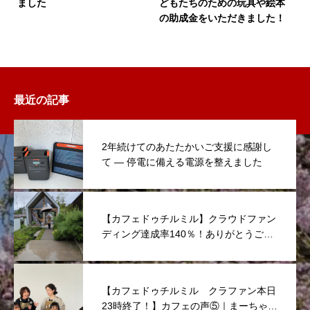
ました
どもたちのための玩具や絵本
の助成金をいただきました！
最近の記事
2年続けてのあたたかいご支援に感謝し
て ― 停電に備える電源を整えました
【カフェドゥチルミル】クラウドファン
ディング達成率140％！ありがとうござ
いました！
【カフェドゥチルミル クラファン本日
23時終了！】カフェの声⑤｜まーちゃん