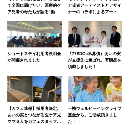
て全国に届けたい。医療的ケ
ア児者アーティストとデザイ
ア児者の母たちが語る“働く
ナーのコラボによるアート本
ということ”
制作開始。６/７のキックオ
フイベントに、ジョルディ・
イセアン画伯をご招待
ショートステイ利用者説明会
『77SDGs私募債』あいの実
が開催されました
が支援先に選ばれ、寄贈品を
頂戴しました！
【カフェ速報】採用者決定。
一柳ウェルビーイングライフ
あいの実とつながる医ケア児
基金から、ご助成頂きまし
ママ６人をカフェスタッフ
た！
に。