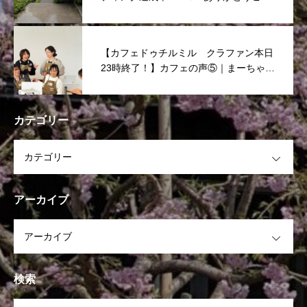
いました！
【カフェドゥチルミル クラファン本日
23時終了！】カフェの声⑤｜まーちゃん
からのメッセージ
カテゴリー
OPEN
アーカイブ
OPEN
検索