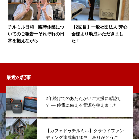
チルミル日和｜臨時休業につ
【2回目】一般社団法人 芳心
いてのご報告ーそれぞれの日
会様より助成いただきまし
常を抱えながら
た！
最近の記事
2年続けてのあたたかいご支援に感謝し
て ― 停電に備える電源を整えました
【カフェドゥチルミル】クラウドファン
ディング達成率140％！ありがとうござ