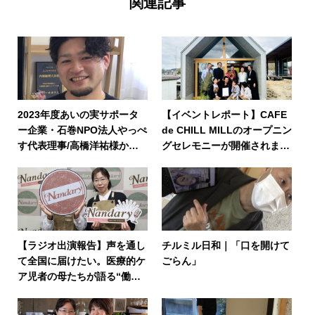
関連記事
2023年度あいの実サポータ
【イベントレポート】CAFE
ー企業・石巻NPO法人やっぺ
de CHILL MILLのオープニン
す代表理事/高橋洋祐様から
グセレモニーが開催されまし
のメッセージ
た
【ラジオ出演報告】声を通し
チルミル日和｜「口を開けて
て全国に届けたい。医療的ケ
ごらん」
ア児者の母たちが語る“働く
ということ”