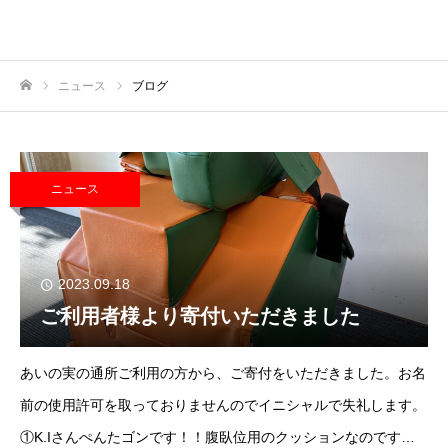
ニュース
ブログ
ホーム
ニュース
2023.09.18
ご利用者様より寄付いただきました
あいの実の通所ご利用の方から、ご寄付をいただきました。お名
前の使用許可を取っておりませんのでイニシャルで失礼します。
①K.Iさんぺんたゴンです！！腹臥位用のクッションなのです