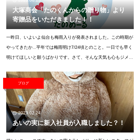
2023.06.13
大塚商会「たのくんからの贈り物」より
寄贈品をいただきました！！
一昨日、いよいよ仙台も梅雨入りが発表されました。この時期が
やってきたか...平年では梅雨明け7/24頃とのこと。一日でも早く
明けてほしいと願うばかりです。さて、そんな天気も心もジメジ
メしている中、今年も嬉しいプレゼントが届きました...それがこ
ちらッ!!
ブログ
2023.02.24
あいの実に新入社員が入職しました？！