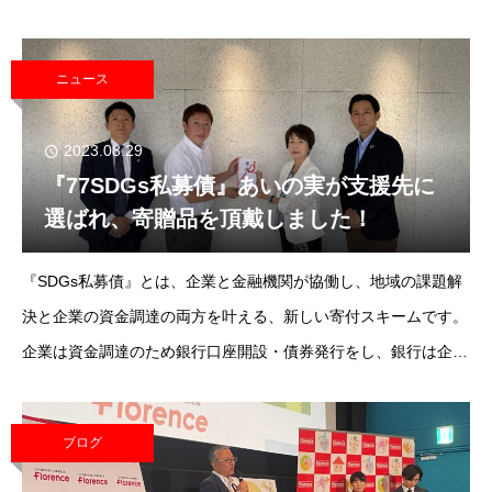
が、コンパクトで軽いです。腹臥位をとることで、口腔内のヨダ
レや痰が出やすくなりま
ニュース
2023.08.29
『77SDGs私募債』あいの実が支援先に
選ばれ、寄贈品を頂戴しました！
『SDGs私募債』とは、企業と金融機関が協働し、地域の課題解
決と企業の資金調達の両方を叶える、新しい寄付スキームです。
企業は資金調達のため銀行口座開設・債券発行をし、銀行は企業
が支払う手数料の一部で福祉団体に寄贈を行います。今回、発行
企業であるトラスト（株）様と七十七銀
ブログ