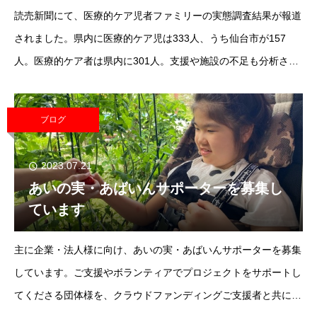
読売新聞にて、医療的ケア児者ファミリーの実態調査結果が報道
されました。県内に医療的ケア児は333人、うち仙台市が157
人。医療的ケア者は県内に301人。支援や施設の不足も分析され
ています。宮城：医療ケア児 県内３３３人 県初の実態調
査 ：地域ニュース : 読売新聞 (y
ブログ
2023.07.21
あいの実・あばいんサポーターを募集し
ています
主に企業・法人様に向け、あいの実・あばいんサポーターを募集
しています。ご支援やボランティアでプロジェクトをサポートし
てくださる団体様を、クラウドファンディングご支援者と共に