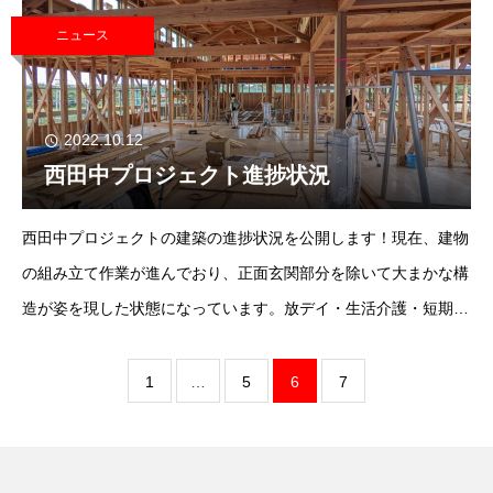
17箱なのですが」？！
ニュース
2022.10.12
西田中プロジェクト進捗状況
西田中プロジェクトの建築の進捗状況を公開します！現在、建物
の組み立て作業が進んでおり、正面玄関部分を除いて大まかな構
造が姿を現した状態になっています。放デイ・生活介護・短期入
所共通のデザインで、天井部分に小窓がズラッと並んでいます。
1
…
5
6
7