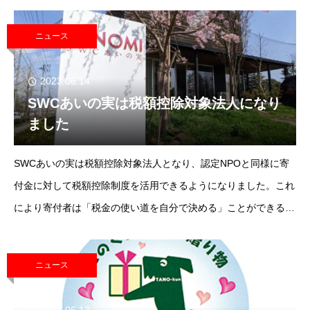
『フルーツファームAnnualReport2022-2023』の紙面に掲載しま
す!サポーターにご興
ニュース
2023.06.14
SWCあいの実は税額控除対象法人になり
ました
SWCあいの実は税額控除対象法人となり、認定NPOと同様に寄
付金に対して税額控除制度を活用できるようになりました。これ
により寄付者は「税金の使い道を自分で決める」ことができるよ
うになります。有効期間は令和5年6月14日～令和10年6月13日で
す。あいの実の活動を知る
ニュース