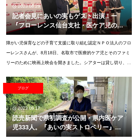
2023.08.29
記者会見にあいの実もゲスト出演！ー
『フローレンス仙台支社・医ケア児のた
めの映画鑑賞会』
障がい児保育などの子育て支援に取り組む認定ＮＰＯ法人のフロ
ーレンスさんが、8月18日、名取市で医療的ケア児とそのファミ
リーのために映画上映会を開きました。シアターは貸し切り、音
響は小さめ、館内の出入りは自由、など医ケア児やご家族に配慮
した上映会でした。上映後の記者会見では、あい
ブログ
2023.08.17
読売新聞で県初調査が公開・県内医ケア
児333人。『あいの実ストロベリー』も
高評価の報道です！