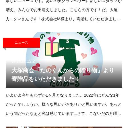
嬉しいニュースです。あいの実クランベリーに新しいスタッフが
増え、みんなでお出迎えしました。こちらの方です！だ、大迫
力...クマさんです！株式会社M様より、寄贈していただきまし
た。高さ・長さ・幅 合計140サイズ。とても大きいです。早速サ
ービス中にも使用さ
ニュース
2022.12.2
大塚商会「たのくんからの贈り物」より
寄贈品をいただきました！
いよいよ今年もわずか1ヶ月となりました。2022年はどんな1年
だったでしょうか。様々な思いがおありかと思いますが、あっと
いう間だったなぁと私は感じています...さて、こないだの月曜日
にある配送業者が来られました。「お荷物が届いております、、