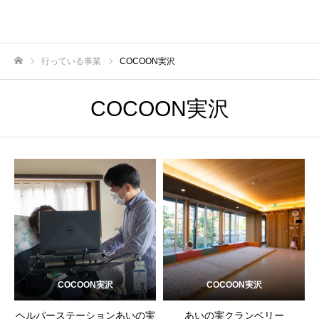
行っている事業
COCOON実沢
ホーム
COCOON実沢
COCOON実沢
COCOON実沢
ヘルパーステーションあいの実
あいの実クランベリー