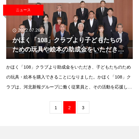
すね。有効活用さ
ニュース
2022.07.26
かほく「108」クラブより子どもたちの
ための玩具や絵本の助成金をいただきま
した！
かほく「108」クラブより助成金をいただき、子どもたちのため
の玩具・絵本を購入できることになりました。かほく「108」ク
ラブは、河北新報グループに働く従業員と、その活動を応援しよ
うとするグループ企業で構成された社会貢献クラブです。4年前
にも助成していただいたので
1
2
3