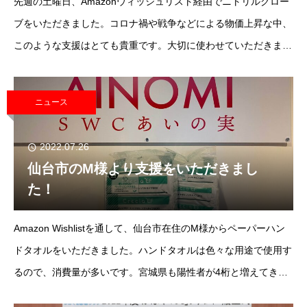
先週の土曜日、Amazonウィッシュリスト経由でニトリルグロー
ブをいただきました。コロナ禍や戦争などによる物価上昇な中、
このような支援はとても貴重です。大切に使わせていただきま
す。ありがとうございました！
ニュース
2022.07.26
仙台市のM様より支援をいただきまし
た！
Amazon Wishlistを通して、仙台市在住のM様からペーパーハン
ドタオルをいただきました。ハンドタオルは色々な用途で使用す
るので、消費量が多いです。宮城県も陽性者が4桁と増えてきて
いますので、しっかり手洗い・うがい・消毒を念入りにしたいで