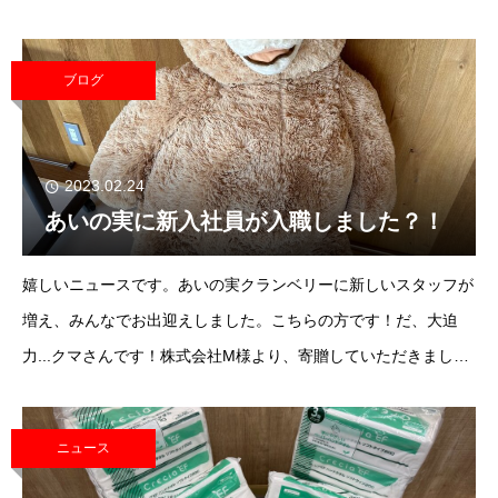
台数が必要になってきますし事業所にとって大きな負担です。そ
んな中、助け舟を差し伸べていただいた
ブログ
2023.02.24
あいの実に新入社員が入職しました？！
嬉しいニュースです。あいの実クランベリーに新しいスタッフが
増え、みんなでお出迎えしました。こちらの方です！だ、大迫
力...クマさんです！株式会社M様より、寄贈していただきまし
た。高さ・長さ・幅 合計140サイズ。とても大きいです。早速サ
ービス中にも使用さ
ニュース