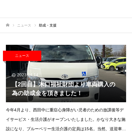
ニュース
助成・支援
ホーム
ニュース
2023.04.14
【2回目】木口福祉財団より車両購入の
為の助成金を頂きました！
今年4月より、西田中に重症心身障がい児者のための放課後等デ
イサービス・生活介護がオープンいたしました。かなり大きな施
設になり、ブルーベリー生活介護の定員は15名。当然、送迎車も